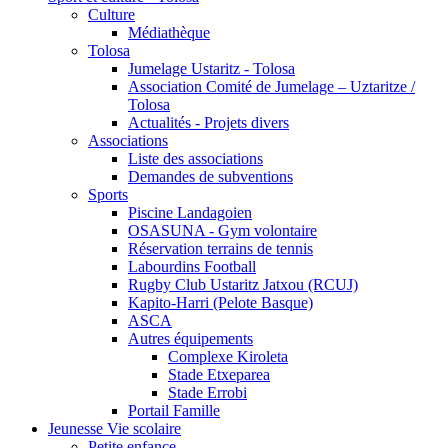
Culture
Médiathèque
Tolosa
Jumelage Ustaritz - Tolosa
Association Comité de Jumelage – Uztaritze /
Tolosa
Actualités - Projets divers
Associations
Liste des associations
Demandes de subventions
Sports
Piscine Landagoien
OSASUNA - Gym volontaire
Réservation terrains de tennis
Labourdins Football
Rugby Club Ustaritz Jatxou (RCUJ)
Kapito-Harri (Pelote Basque)
ASCA
Autres équipements
Complexe Kiroleta
Stade Etxeparea
Stade Errobi
Portail Famille
Jeunesse Vie scolaire
Petite enfance