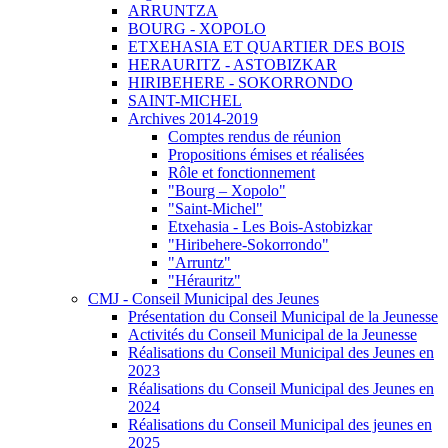
ARRUNTZA
BOURG - XOPOLO
ETXEHASIA ET QUARTIER DES BOIS
HERAURITZ - ASTOBIZKAR
HIRIBEHERE - SOKORRONDO
SAINT-MICHEL
Archives 2014-2019
Comptes rendus de réunion
Propositions émises et réalisées
Rôle et fonctionnement
"Bourg – Xopolo"
"Saint-Michel"
Etxehasia - Les Bois-Astobizkar
"Hiribehere-Sokorrondo"
"Arruntz"
"Hérauritz"
CMJ - Conseil Municipal des Jeunes
Présentation du Conseil Municipal de la Jeunesse
Activités du Conseil Municipal de la Jeunesse
Réalisations du Conseil Municipal des Jeunes en
2023
Réalisations du Conseil Municipal des Jeunes en
2024
Réalisations du Conseil Municipal des jeunes en
2025