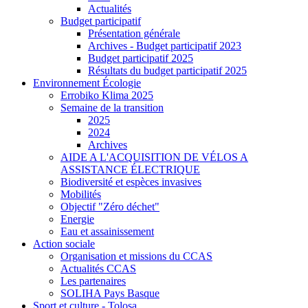
Actualités
Budget participatif
Présentation générale
Archives - Budget participatif 2023
Budget participatif 2025
Résultats du budget participatif 2025
Environnement Écologie
Errobiko Klima 2025
Semaine de la transition
2025
2024
Archives
AIDE A L'ACQUISITION DE VÉLOS A
ASSISTANCE ÉLECTRIQUE
Biodiversité et espèces invasives
Mobilités
Objectif "Zéro déchet"
Energie
Eau et assainissement
Action sociale
Organisation et missions du CCAS
Actualités CCAS
Les partenaires
SOLIHA Pays Basque
Sport et culture - Tolosa