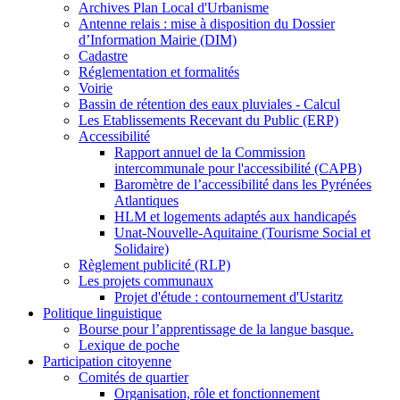
Archives Plan Local d'Urbanisme
Antenne relais : mise à disposition du Dossier
d’Information Mairie (DIM)
Cadastre
Réglementation et formalités
Voirie
Bassin de rétention des eaux pluviales - Calcul
Les Etablissements Recevant du Public (ERP)
Accessibilité
Rapport annuel de la Commission
intercommunale pour l'accessibilité (CAPB)
Baromètre de l’accessibilité dans les Pyrénées
Atlantiques
HLM et logements adaptés aux handicapés
Unat-Nouvelle-Aquitaine (Tourisme Social et
Solidaire)
Règlement publicité (RLP)
Les projets communaux
Projet d'étude : contournement d'Ustaritz
Politique linguistique
Bourse pour l’apprentissage de la langue basque.
Lexique de poche
Participation citoyenne
Comités de quartier
Organisation, rôle et fonctionnement