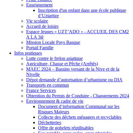
Enseignement
Inscription d'un enfant dans une école publique
d’Uztaritze
Vie scolaire
Accueil de loisirs
Espace Jeunes « UZT’ADO » - ACCUEIL DES CM2
A LA 3iè
Mission Locale Pays Basque
Portail Famille
Infos pratiques
Lutte contre le frelon asiatique
Agriculture, Chasse et Pêche (Arrêtés)
MAEC 2024 – Bassins versant de la Nive et de la
Nivelle
Dépot demande d’autorisation d’urbanisme ou DIA
Transports en commun
France Services
Obtention du Permis de Conduire - Changements 2024
Environnement & cadre de vie
Document d’information Communal sur les
Risques Majeurs
Collecte des déchets ménagers et recyclables
Déchetteries
Offre de gobelets réutilisables