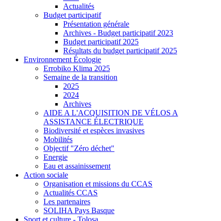
Actualités
Budget participatif
Présentation générale
Archives - Budget participatif 2023
Budget participatif 2025
Résultats du budget participatif 2025
Environnement Écologie
Errobiko Klima 2025
Semaine de la transition
2025
2024
Archives
AIDE A L'ACQUISITION DE VÉLOS A
ASSISTANCE ÉLECTRIQUE
Biodiversité et espèces invasives
Mobilités
Objectif "Zéro déchet"
Energie
Eau et assainissement
Action sociale
Organisation et missions du CCAS
Actualités CCAS
Les partenaires
SOLIHA Pays Basque
Sport et culture - Tolosa