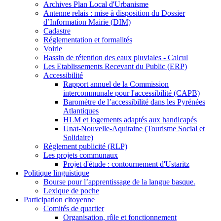
Archives Plan Local d'Urbanisme
Antenne relais : mise à disposition du Dossier
d’Information Mairie (DIM)
Cadastre
Réglementation et formalités
Voirie
Bassin de rétention des eaux pluviales - Calcul
Les Etablissements Recevant du Public (ERP)
Accessibilité
Rapport annuel de la Commission
intercommunale pour l'accessibilité (CAPB)
Baromètre de l’accessibilité dans les Pyrénées
Atlantiques
HLM et logements adaptés aux handicapés
Unat-Nouvelle-Aquitaine (Tourisme Social et
Solidaire)
Règlement publicité (RLP)
Les projets communaux
Projet d'étude : contournement d'Ustaritz
Politique linguistique
Bourse pour l’apprentissage de la langue basque.
Lexique de poche
Participation citoyenne
Comités de quartier
Organisation, rôle et fonctionnement