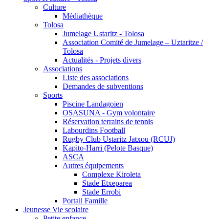
Culture
Médiathèque
Tolosa
Jumelage Ustaritz - Tolosa
Association Comité de Jumelage – Uztaritze /
Tolosa
Actualités - Projets divers
Associations
Liste des associations
Demandes de subventions
Sports
Piscine Landagoien
OSASUNA - Gym volontaire
Réservation terrains de tennis
Labourdins Football
Rugby Club Ustaritz Jatxou (RCUJ)
Kapito-Harri (Pelote Basque)
ASCA
Autres équipements
Complexe Kiroleta
Stade Etxeparea
Stade Errobi
Portail Famille
Jeunesse Vie scolaire
Petite enfance