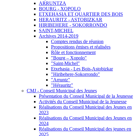
ARRUNTZA
BOURG - XOPOLO
ETXEHASIA ET QUARTIER DES BOIS
HERAURITZ - ASTOBIZKAR
HIRIBEHERE - SOKORRONDO
SAINT-MICHEL
Archives 2014-2019
Comptes rendus de réunion
Propositions émises et réalisées
Rôle et fonctionnement
"Bourg – Xopolo"
"Saint-Michel"
Etxehasia - Les Bois-Astobizkar
"Hiribehere-Sokorrondo"
"Arruntz"
"Hérauritz"
CMJ - Conseil Municipal des Jeunes
Présentation du Conseil Municipal de la Jeunesse
Activités du Conseil Municipal de la Jeunesse
Réalisations du Conseil Municipal des Jeunes en
2023
Réalisations du Conseil Municipal des Jeunes en
2024
Réalisations du Conseil Municipal des jeunes en
2025