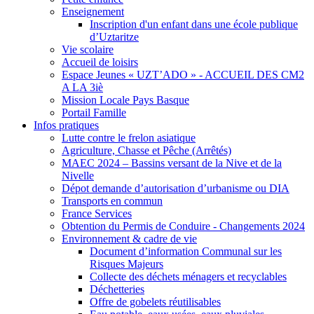
Enseignement
Inscription d'un enfant dans une école publique
d’Uztaritze
Vie scolaire
Accueil de loisirs
Espace Jeunes « UZT’ADO » - ACCUEIL DES CM2
A LA 3iè
Mission Locale Pays Basque
Portail Famille
Infos pratiques
Lutte contre le frelon asiatique
Agriculture, Chasse et Pêche (Arrêtés)
MAEC 2024 – Bassins versant de la Nive et de la
Nivelle
Dépot demande d’autorisation d’urbanisme ou DIA
Transports en commun
France Services
Obtention du Permis de Conduire - Changements 2024
Environnement & cadre de vie
Document d’information Communal sur les
Risques Majeurs
Collecte des déchets ménagers et recyclables
Déchetteries
Offre de gobelets réutilisables