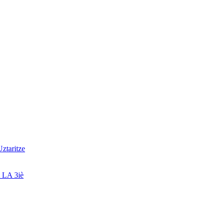
Uztaritze
 LA 3iè