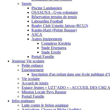
Sports
Piscine Landagoien
OSASUNA - Gym volontaire
Réservation terrains de tennis
Labourdins Football
Rugby Club Ustaritz Jatxou (RCUJ)
Kapito-Harri (Pelote Basque)
ASCA
Autres équipements
Complexe Kiroleta
Stade Etxeparea
Stade Errobi
Portail Famille
Jeunesse Vie scolaire
Petite enfance
Enseignement
Inscription d'un enfant dans une école publique d’
Vie scolaire
Accueil de loisirs
Espace Jeunes « UZT’ADO » - ACCUEIL DES CM2 A
Mission Locale Pays Basque
Portail Famille
Infos pratiques
Lutte contre le frelon asiatique
Agriculture, Chasse et Pêche (Arrêtés)