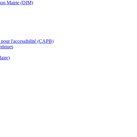
tion Mairie (DIM)
pour l'accessibilité (CAPB)
ntiques
aire)