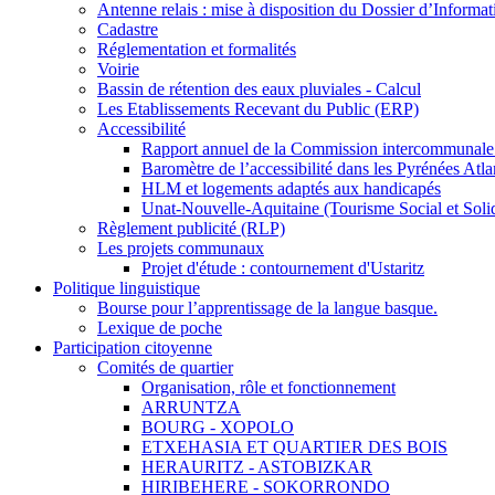
Antenne relais : mise à disposition du Dossier d’Informa
Cadastre
Réglementation et formalités
Voirie
Bassin de rétention des eaux pluviales - Calcul
Les Etablissements Recevant du Public (ERP)
Accessibilité
Rapport annuel de la Commission intercommunale 
Baromètre de l’accessibilité dans les Pyrénées Atla
HLM et logements adaptés aux handicapés
Unat-Nouvelle-Aquitaine (Tourisme Social et Solid
Règlement publicité (RLP)
Les projets communaux
Projet d'étude : contournement d'Ustaritz
Politique linguistique
Bourse pour l’apprentissage de la langue basque.
Lexique de poche
Participation citoyenne
Comités de quartier
Organisation, rôle et fonctionnement
ARRUNTZA
BOURG - XOPOLO
ETXEHASIA ET QUARTIER DES BOIS
HERAURITZ - ASTOBIZKAR
HIRIBEHERE - SOKORRONDO