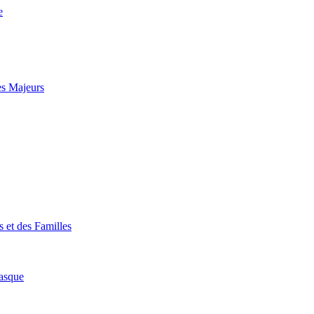
e
es Majeurs
 et des Familles
asque