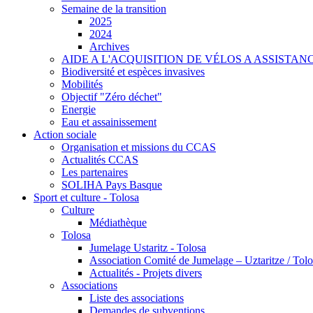
Semaine de la transition
2025
2024
Archives
AIDE A L'ACQUISITION DE VÉLOS A ASSISTA
Biodiversité et espèces invasives
Mobilités
Objectif "Zéro déchet"
Energie
Eau et assainissement
Action sociale
Organisation et missions du CCAS
Actualités CCAS
Les partenaires
SOLIHA Pays Basque
Sport et culture - Tolosa
Culture
Médiathèque
Tolosa
Jumelage Ustaritz - Tolosa
Association Comité de Jumelage – Uztaritze / Tolo
Actualités - Projets divers
Associations
Liste des associations
Demandes de subventions