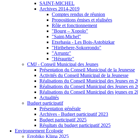
SAINT-MICHEL
Archives 2014-2019
Comptes rendus de réunion
Propositions émises et réalisées
Rôle et fonctionnement
"Bourg – Xopolo"
"Saint-Michel"
Etxehasia - Les Bois-Astobizkar
"Hiribehere-Sokorrondo"
"Arruntz"
"Hérauritz"
CMJ - Conseil Municipal des Jeunes
Présentation du Conseil Municipal de la Jeunesse
Activités du Conseil Municipal de la Jeunesse
Réalisations du Conseil Municipal des Jeunes en 
Réalisations du Conseil Municipal des Jeunes en 
Réalisations du Conseil Municipal des jeunes en 
Actualités
Budget participatif
Présentation générale
Archives - Budget participatif 2023
Budget participatif 2025
Résultats du budget participatif 2025
Environnement Écologie
Errobiko Klima 2025