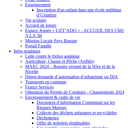
Enseignement
Inscription d'un enfant dans une école publique
d’Uztaritze
Vie scolaire
Accueil de loisirs
Espace Jeunes « UZT’ADO » - ACCUEIL DES CM2
A LA 3iè
Mission Locale Pays Basque
Portail Famille
Infos pratiques
Lutte contre le frelon asiatique
Agriculture, Chasse et Pêche (Arrêtés)
MAEC 2024 – Bassins versant de la Nive et de la
Nivelle
Dépot demande d’autorisation d’urbanisme ou DIA
Transports en commun
France Services
Obtention du Permis de Conduire - Changements 2024
Environnement & cadre de vie
Document d’information Communal sur les
Risques Majeurs
Collecte des déchets ménagers et recyclables
Déchetteries
Offre de gobelets réutilisables