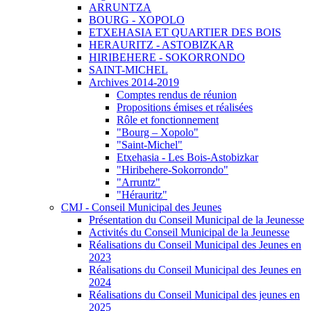
ARRUNTZA
BOURG - XOPOLO
ETXEHASIA ET QUARTIER DES BOIS
HERAURITZ - ASTOBIZKAR
HIRIBEHERE - SOKORRONDO
SAINT-MICHEL
Archives 2014-2019
Comptes rendus de réunion
Propositions émises et réalisées
Rôle et fonctionnement
"Bourg – Xopolo"
"Saint-Michel"
Etxehasia - Les Bois-Astobizkar
"Hiribehere-Sokorrondo"
"Arruntz"
"Hérauritz"
CMJ - Conseil Municipal des Jeunes
Présentation du Conseil Municipal de la Jeunesse
Activités du Conseil Municipal de la Jeunesse
Réalisations du Conseil Municipal des Jeunes en
2023
Réalisations du Conseil Municipal des Jeunes en
2024
Réalisations du Conseil Municipal des jeunes en
2025