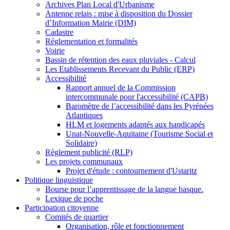
Archives Plan Local d'Urbanisme
Antenne relais : mise à disposition du Dossier
d’Information Mairie (DIM)
Cadastre
Réglementation et formalités
Voirie
Bassin de rétention des eaux pluviales - Calcul
Les Etablissements Recevant du Public (ERP)
Accessibilité
Rapport annuel de la Commission
intercommunale pour l'accessibilité (CAPB)
Baromètre de l’accessibilité dans les Pyrénées
Atlantiques
HLM et logements adaptés aux handicapés
Unat-Nouvelle-Aquitaine (Tourisme Social et
Solidaire)
Règlement publicité (RLP)
Les projets communaux
Projet d'étude : contournement d'Ustaritz
Politique linguistique
Bourse pour l’apprentissage de la langue basque.
Lexique de poche
Participation citoyenne
Comités de quartier
Organisation, rôle et fonctionnement