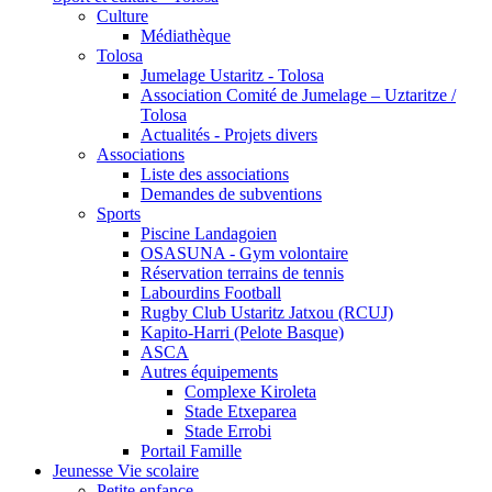
Culture
Médiathèque
Tolosa
Jumelage Ustaritz - Tolosa
Association Comité de Jumelage – Uztaritze /
Tolosa
Actualités - Projets divers
Associations
Liste des associations
Demandes de subventions
Sports
Piscine Landagoien
OSASUNA - Gym volontaire
Réservation terrains de tennis
Labourdins Football
Rugby Club Ustaritz Jatxou (RCUJ)
Kapito-Harri (Pelote Basque)
ASCA
Autres équipements
Complexe Kiroleta
Stade Etxeparea
Stade Errobi
Portail Famille
Jeunesse Vie scolaire
Petite enfance