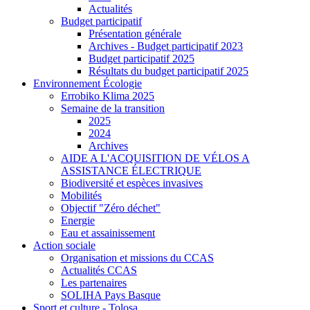
Actualités
Budget participatif
Présentation générale
Archives - Budget participatif 2023
Budget participatif 2025
Résultats du budget participatif 2025
Environnement Écologie
Errobiko Klima 2025
Semaine de la transition
2025
2024
Archives
AIDE A L'ACQUISITION DE VÉLOS A
ASSISTANCE ÉLECTRIQUE
Biodiversité et espèces invasives
Mobilités
Objectif "Zéro déchet"
Energie
Eau et assainissement
Action sociale
Organisation et missions du CCAS
Actualités CCAS
Les partenaires
SOLIHA Pays Basque
Sport et culture - Tolosa