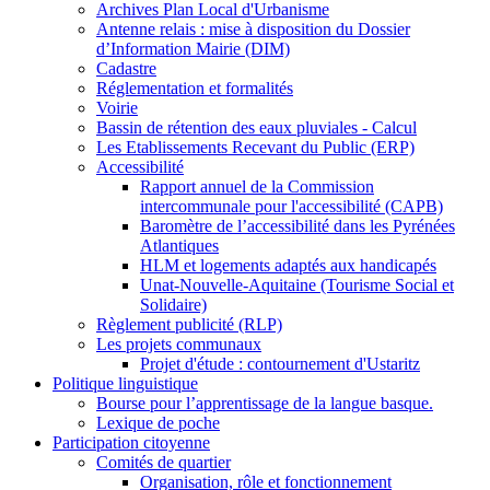
Archives Plan Local d'Urbanisme
Antenne relais : mise à disposition du Dossier
d’Information Mairie (DIM)
Cadastre
Réglementation et formalités
Voirie
Bassin de rétention des eaux pluviales - Calcul
Les Etablissements Recevant du Public (ERP)
Accessibilité
Rapport annuel de la Commission
intercommunale pour l'accessibilité (CAPB)
Baromètre de l’accessibilité dans les Pyrénées
Atlantiques
HLM et logements adaptés aux handicapés
Unat-Nouvelle-Aquitaine (Tourisme Social et
Solidaire)
Règlement publicité (RLP)
Les projets communaux
Projet d'étude : contournement d'Ustaritz
Politique linguistique
Bourse pour l’apprentissage de la langue basque.
Lexique de poche
Participation citoyenne
Comités de quartier
Organisation, rôle et fonctionnement