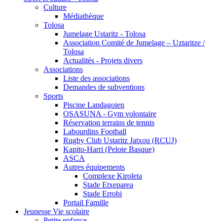
Culture
Médiathèque
Tolosa
Jumelage Ustaritz - Tolosa
Association Comité de Jumelage – Uztaritze /
Tolosa
Actualités - Projets divers
Associations
Liste des associations
Demandes de subventions
Sports
Piscine Landagoien
OSASUNA - Gym volontaire
Réservation terrains de tennis
Labourdins Football
Rugby Club Ustaritz Jatxou (RCUJ)
Kapito-Harri (Pelote Basque)
ASCA
Autres équipements
Complexe Kiroleta
Stade Etxeparea
Stade Errobi
Portail Famille
Jeunesse Vie scolaire
Petite enfance