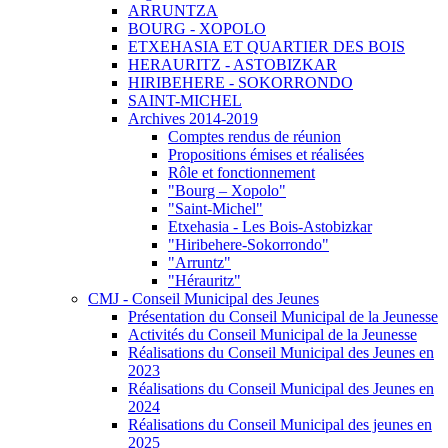
ARRUNTZA
BOURG - XOPOLO
ETXEHASIA ET QUARTIER DES BOIS
HERAURITZ - ASTOBIZKAR
HIRIBEHERE - SOKORRONDO
SAINT-MICHEL
Archives 2014-2019
Comptes rendus de réunion
Propositions émises et réalisées
Rôle et fonctionnement
"Bourg – Xopolo"
"Saint-Michel"
Etxehasia - Les Bois-Astobizkar
"Hiribehere-Sokorrondo"
"Arruntz"
"Hérauritz"
CMJ - Conseil Municipal des Jeunes
Présentation du Conseil Municipal de la Jeunesse
Activités du Conseil Municipal de la Jeunesse
Réalisations du Conseil Municipal des Jeunes en
2023
Réalisations du Conseil Municipal des Jeunes en
2024
Réalisations du Conseil Municipal des jeunes en
2025