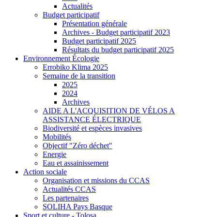
Actualités
Budget participatif
Présentation générale
Archives - Budget participatif 2023
Budget participatif 2025
Résultats du budget participatif 2025
Environnement Écologie
Errobiko Klima 2025
Semaine de la transition
2025
2024
Archives
AIDE A L'ACQUISITION DE VÉLOS A
ASSISTANCE ÉLECTRIQUE
Biodiversité et espèces invasives
Mobilités
Objectif "Zéro déchet"
Energie
Eau et assainissement
Action sociale
Organisation et missions du CCAS
Actualités CCAS
Les partenaires
SOLIHA Pays Basque
Sport et culture - Tolosa