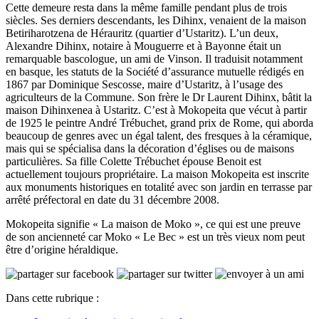
Cette demeure resta dans la même famille pendant plus de trois
siècles. Ses derniers descendants, les Dihinx, venaient de la maison
Betiriharotzena de Hérauritz (quartier d’Ustaritz). L’un deux,
Alexandre Dihinx, notaire à Mouguerre et à Bayonne était un
remarquable bascologue, un ami de Vinson. Il traduisit notamment
en basque, les statuts de la Société d’assurance mutuelle rédigés en
1867 par Dominique Sescosse, maire d’Ustaritz, à l’usage des
agriculteurs de la Commune. Son frère le Dr Laurent Dihinx, bâtit la
maison Dihinxenea à Ustaritz. C’est à Mokopeita que vécut à partir
de 1925 le peintre André Trébuchet, grand prix de Rome, qui aborda
beaucoup de genres avec un égal talent, des fresques à la céramique,
mais qui se spécialisa dans la décoration d’églises ou de maisons
particulières. Sa fille Colette Trébuchet épouse Benoit est
actuellement toujours propriétaire. La maison Mokopeita est inscrite
aux monuments historiques en totalité avec son jardin en terrasse par
arrêté préfectoral en date du 31 décembre 2008.
Mokopeita signifie « La maison de Moko », ce qui est une preuve
de son ancienneté car Moko « Le Bec » est un très vieux nom peut
être d’origine héraldique.
Dans cette rubrique :