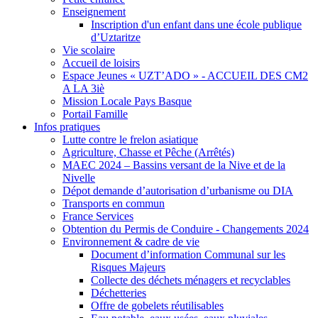
Enseignement
Inscription d'un enfant dans une école publique
d’Uztaritze
Vie scolaire
Accueil de loisirs
Espace Jeunes « UZT’ADO » - ACCUEIL DES CM2
A LA 3iè
Mission Locale Pays Basque
Portail Famille
Infos pratiques
Lutte contre le frelon asiatique
Agriculture, Chasse et Pêche (Arrêtés)
MAEC 2024 – Bassins versant de la Nive et de la
Nivelle
Dépot demande d’autorisation d’urbanisme ou DIA
Transports en commun
France Services
Obtention du Permis de Conduire - Changements 2024
Environnement & cadre de vie
Document d’information Communal sur les
Risques Majeurs
Collecte des déchets ménagers et recyclables
Déchetteries
Offre de gobelets réutilisables